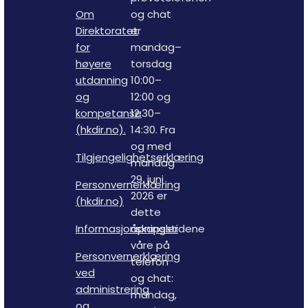
Om
og chat
Direktoratet
er
for
mandag–
høyere
torsdag
utdanning
10:00–
og
12:00 og
kompetanse
12:30–
(hkdir.no).
14:30. Fra
og med
Tilgjengelighetserklæring
mandag
29. juni
Personvernerklæring
2026 er
(hkdir.no)
dette
Informasjonskapsler
åpningstidene
våre på
Personvernerklæring
telefon
ved
og chat:
administrering
mandag,
og