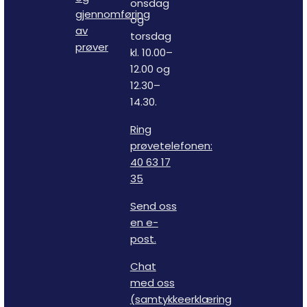
onsdag
gjennomføring
og
av
torsdag
prøver
kl. 10.00–
12.00 og
12.30–
14.30.
Ring
prøvetelefonen:
40 63 17
35
Send oss
en e-
post.
Chat
med oss
(samtykkeerklæring