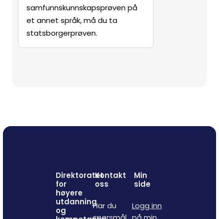
samfunnskunnskapsprøven på
et annet språk, må du ta
statsborgerprøven.
Direktoratet
Kontakt
Min
for
oss
side
høyere
utdanning
Har du
Logg inn
og
spørsmål
på min