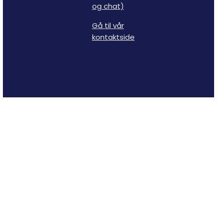
og chat)
Gå til vår
kontaktside