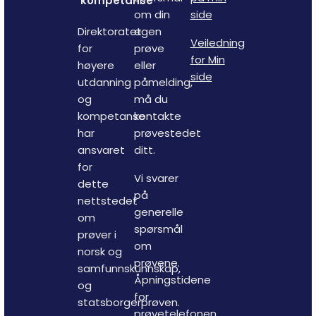
kompetanse
om din
side
Direktoratet
egen
Veiledning
for
prøve
for Min
høyere
eller
side
utdanning
påmelding,
og
må du
kompetanse
kontakte
har
prøvestedet
ansvaret
ditt.
for
Vi svarer
dette
på
nettstedet
generelle
om
spørsmål
prøver i
om
norsk og
prøvene.
samfunnskunnskap,
Åpningstidene
og
for
statsborgerprøven.
prøvetelefonen