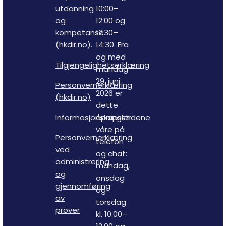
utdanning
10:00–
og
12:00 og
kompetanse
12:30–
(hkdir.no).
14:30. Fra
og med
Tilgjengelighetserklæring
mandag
29. juni
Personvernerklæring
2026 er
(hkdir.no)
dette
Informasjonskapsler
åpningstidene
våre på
Personvernerklæring
telefon
ved
og chat:
administrering
mandag,
og
onsdag
gjennomføring
og
av
torsdag
prøver
kl. 10.00–