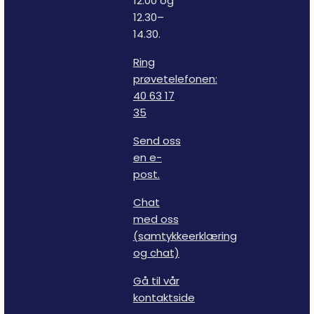
12.00 og
12.30–
14.30.
Ring
prøvetelefonen:
40 63 17
35
Send oss
en e-
post.
Chat
med oss
(samtykkeerklæring
og chat)
Gå til vår
kontaktside