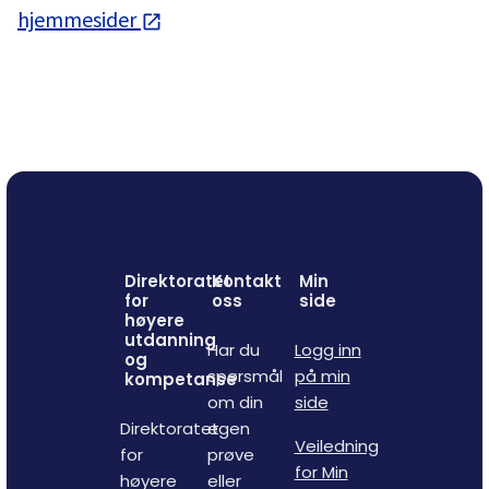
hjemmesider
Direktoratet
Kontakt
Min
for
oss
side
høyere
utdanning
Har du
Logg inn
og
spørsmål
på min
kompetanse
om din
side
Direktoratet
egen
Veiledning
for
prøve
for Min
høyere
eller