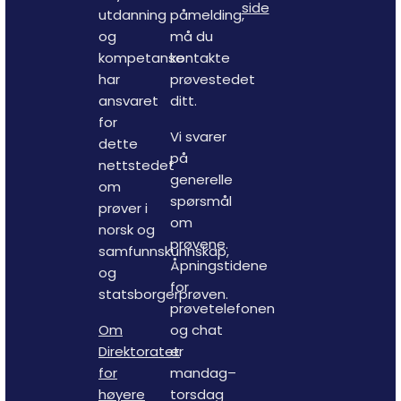
side
utdanning
påmelding,
og
må du
kompetanse
kontakte
har
prøvestedet
ansvaret
ditt.
for
Vi svarer
dette
på
nettstedet
generelle
om
spørsmål
prøver i
om
norsk og
prøvene.
samfunnskunnskap,
Åpningstidene
og
for
statsborgerprøven.
prøvetelefonen
Om
og chat
Direktoratet
er
for
mandag–
høyere
torsdag