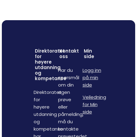
Direktoratet
Kontakt
Min
for
oss
side
høyere
utdanning
Har du
Logg inn
og
spørsmål
på min
kompetanse
om din
side
Direktoratet
egen
Veiledning
for
prøve
for Min
høyere
eller
side
utdanning
påmelding,
og
må du
kompetanse
kontakte
har
prøvestedet