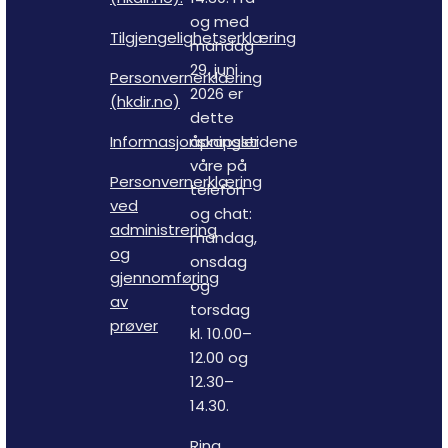
og med
Tilgjengelighetserklæring
mandag
29. juni
Personvernerklæring
2026 er
(hkdir.no)
dette
Informasjonskapsler
åpningstidene
våre på
Personvernerklæring
telefon
ved
og chat:
administrering
mandag,
og
onsdag
gjennomføring
og
av
torsdag
prøver
kl. 10.00–
12.00 og
12.30–
14.30.
Ring