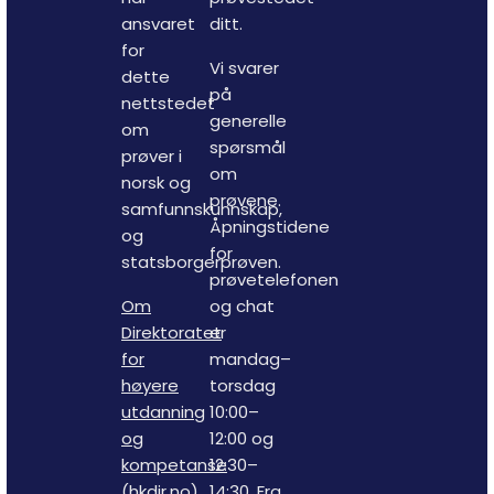
ansvaret
ditt.
for
Vi svarer
dette
på
nettstedet
generelle
om
spørsmål
prøver i
om
norsk og
prøvene.
samfunnskunnskap,
Åpningstidene
og
for
statsborgerprøven.
prøvetelefonen
Om
og chat
Direktoratet
er
for
mandag–
høyere
torsdag
utdanning
10:00–
og
12:00 og
kompetanse
12:30–
(hkdir.no).
14:30. Fra