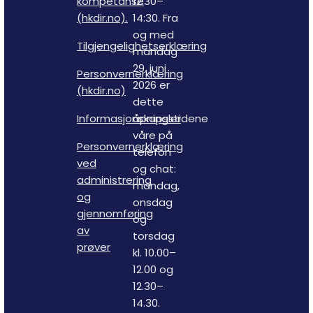
kompetanse
12:30–
(hkdir.no).
14:30. Fra
og med
Tilgjengelighetserklæring
mandag
29. juni
Personvernerklæring
2026 er
(hkdir.no)
dette
Informasjonskapsler
åpningstidene
våre på
Personvernerklæring
telefon
ved
og chat:
administrering
mandag,
og
onsdag
gjennomføring
og
av
torsdag
prøver
kl. 10.00–
12.00 og
12.30–
14.30.