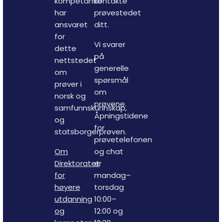
kompetanse
kontakte
har
prøvestedet
ansvaret
ditt.
for
Vi svarer
dette
på
nettstedet
generelle
om
spørsmål
prøver i
om
norsk og
prøvene.
samfunnskunnskap,
Åpningstidene
og
for
statsborgerprøven.
prøvetelefonen
Om
og chat
Direktoratet
er
for
mandag–
høyere
torsdag
utdanning
10:00–
og
12:00 og