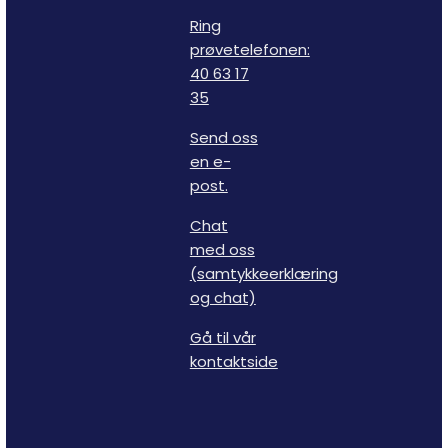
Ring
prøvetelefonen:
40 63 17
35
Send oss
en e-
post.
Chat
med oss
(samtykkeerklæring
og chat)
Gå til vår
kontaktside