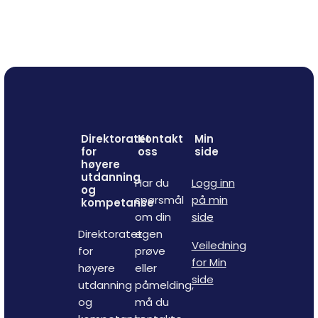
Direktoratet
Kontakt
Min
for
oss
side
høyere
utdanning
Har du
Logg inn
og
spørsmål
på min
kompetanse
om din
side
Direktoratet
egen
Veiledning
for
prøve
for Min
høyere
eller
side
utdanning
påmelding,
og
må du