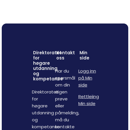
Direktoratet
Kontakt
Min
for
oss
side
høgare
utdanning
Har du
Logg inn
og
spørsmål
på Min
kompetanse
om din
side
Direktoratet
eigen
Rettleiing
for
prøve
Min side
høgare
eller
utdanning
påmelding,
og
må du
kompetanse
kontakte