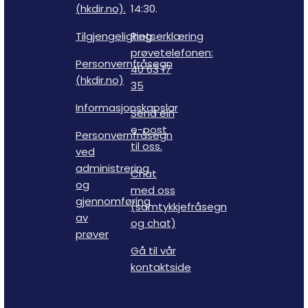
(hkdir.no).
14:30.
Tilgjengelighetserklæring
Ring
prøvetelefonen:
Personvernfråsegn
40 63 17
(hkdir.no)
35
Informasjonskapslar
Send ein
e-post
Personvernfråsegn
til oss.
ved
administrering
Chat
og
med oss
gjennomføring
(samtykkjefråsegn
av
og chat)
prøver
Gå til vår
kontaktside