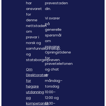
har
prøvestaden
ansvaret
din.
for
Vi svarer
denne
på
nettstaden
generelle
om
spørsmål
prøvar i
om
norsk og
prøvane.
samfunnskunnskap,
Opningstidene
og
for
statsborgerprøven.
prøvetelefonen
Om
og chat
Direktoratet
er
for
måndag–
høgare
torsdag
utdanning
10:00–
og
12:00 og
kompetanse
12:30–