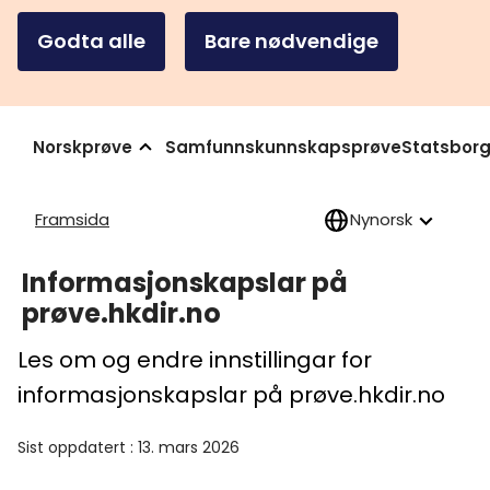
Godta alle
Bare nødvendige
Norskprøve
Samfunnskunnskapsprøve
Statsborg
Framsida
Nynorsk
Informasjonskapslar på
prøve.hkdir.no
Les om og endre innstillingar for
informasjonskapslar på prøve.hkdir.no
Sist oppdatert
:
13. mars 2026