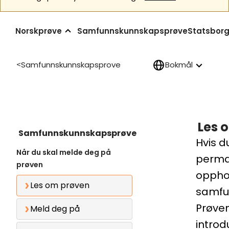
Norskprøve
Samfunnskunnskapsprøve
Statsborg
Samfunnskunnskapsprove
Bokmål
>
Les 
Samfunnskunnskapsprøve
Hvis d
Når du skal melde deg på
perma
prøven
opphol
Les om prøven
samfu
Prøven
Meld deg på
intro