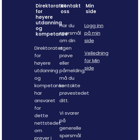
Direktoratet
Kontakt
Min
for
oss
side
høyere
utdanning
Har du
Logg inn
og
spørsmål
på min
kompetanse
om din
side
Direktoratet
egen
Veiledning
for
prøve
for Min
høyere
eller
side
utdanning
påmelding,
og
må du
kompetanse
kontakte
har
prøvestedet
ansvaret
ditt.
for
Vi svarer
dette
på
nettstedet
generelle
om
spørsmål
prøver i