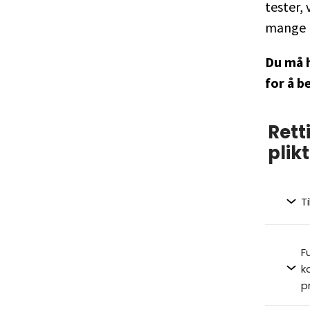
tester, 
mange p
Du må h
for å b
Rett
plik
T
F
k
p