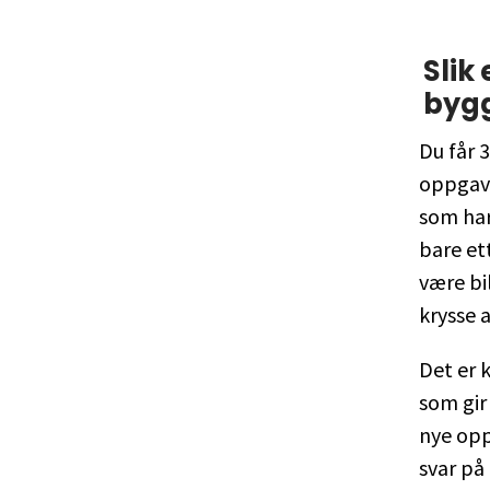
Slik
byg
Du får 
oppgave
som har
bare ett
være bi
krysse a
Det er 
som gir 
nye opp
svar på