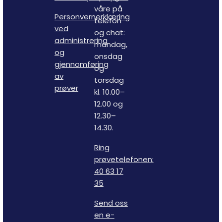
våre på
Personvernerklæring
telefon
ved
og chat:
administrering
mandag,
og
onsdag
gjennomføring
og
av
torsdag
prøver
kl. 10.00–
12.00 og
12.30–
14.30.
Ring
prøvetelefonen:
40 63 17
35
Send oss
en e-