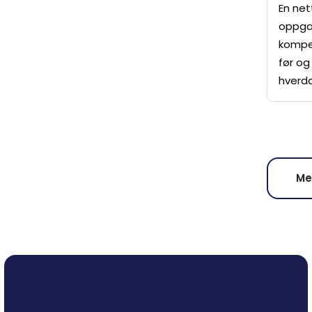
En net
oppga
kompet
før og
hverda
Me