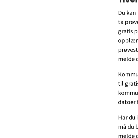
Du kan h
ta prøv
gratis 
opplæri
prøvest
melde d
Kommune
til gra
kommune
datoer 
Har du i
må du b
melde d