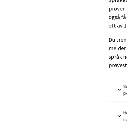
prøven 
også få
ett av 1
Du tren
melder 
språk n
prøvest
S
p
H
s