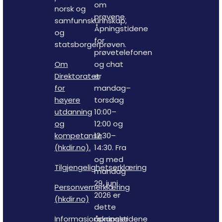
om
norsk og
prøvene.
samfunnskunnskap,
Åpningstidene
og
for
statsborgerprøven.
prøvetelefonen
Om
og chat
Direktoratet
er
for
mandag–
høyere
torsdag
utdanning
10:00–
og
12:00 og
kompetanse
12:30–
(hkdir.no).
14:30. Fra
og med
Tilgjengelighetserklæring
mandag
29. juni
Personvernerklæring
2026 er
(hkdir.no)
dette
Informasjonskapsler
åpningstidene