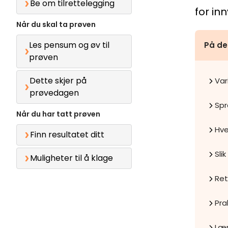
Be om tilrettelegging
for in
Når du skal ta prøven
Les pensum og øv til
På de
prøven
Dette skjer på
Var
prøvedagen
Spr
Når du har tatt prøven
Hv
Finn resultatet ditt
Sli
Muligheter til å klage
Ret
Pra
Lær