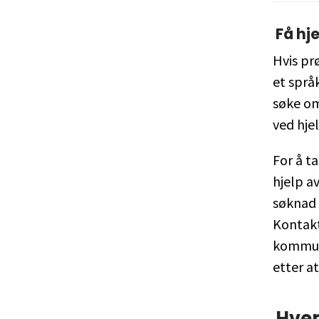
Få hje
Hvis pr
et språ
søke om
ved hjel
For å t
hjelp a
søknad 
Kontakt
kommun
etter a
Hve