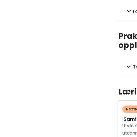
F
Prak
oppl
T
Læri
Netts
Samf
Utvikle
utdan