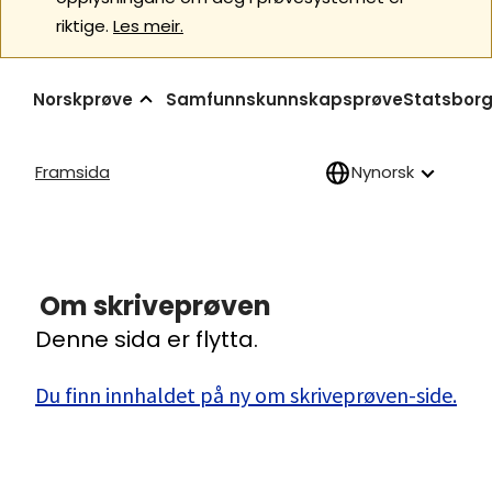
riktige.
Les meir.
Norskprøve
Samfunnskunnskapsprøve
Statsborg
Framsida
Nynorsk
Om skriveprøven
Denne sida er flytta.
Du finn innhaldet på ny om skriveprøven-side.