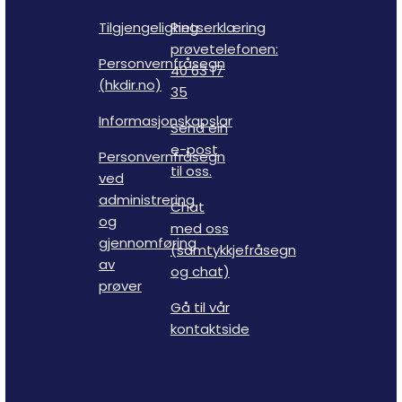
Tilgjengelighetserklæring
Ring
prøvetelefonen:
Personvernfråsegn
40 63 17
(hkdir.no)
35
Informasjonskapslar
Send ein
e-post
Personvernfråsegn
til oss.
ved
administrering
Chat
og
med oss
gjennomføring
(samtykkjefråsegn
av
og chat)
prøver
Gå til vår
kontaktside