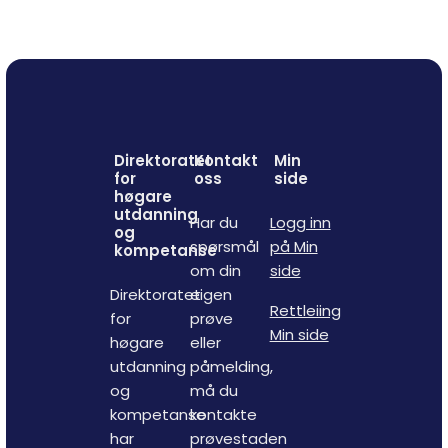
Direktoratet
Kontakt
Min
for
oss
side
høgare
utdanning
Har du
Logg inn
og
spørsmål
på Min
kompetanse
om din
side
Direktoratet
eigen
Rettleiing
for
prøve
Min side
høgare
eller
utdanning
påmelding,
og
må du
kompetanse
kontakte
har
prøvestaden