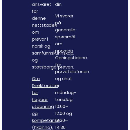
ansvaret
din.
for
Vi svarer
denne
på
nettstaden
generelle
om
spørsmål
prøvar i
om
norsk og
prøvane.
samfunnskunnskap,
Opningstidene
og
for
statsborgerprøven.
prøvetelefonen
Om
og chat
Direktoratet
er
for
måndag–
høgare
torsdag
utdanning
10:00–
og
12:00 og
kompetanse
12:30–
(hkdir.no).
14:30.