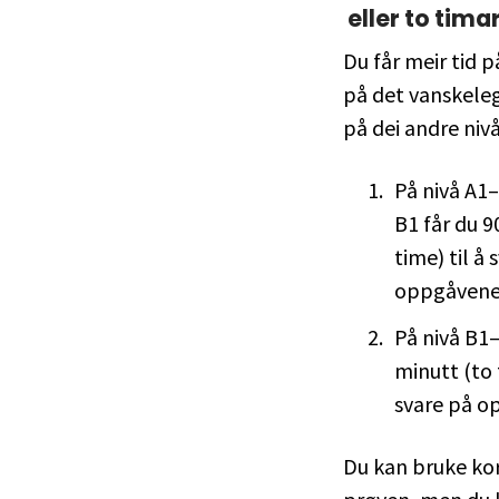
eller to tima
Du får meir tid 
på det vanskele
på dei andre nivå
På nivå A1
B1 får du 9
time) til å 
oppgåvene
På nivå B1–
minutt (to t
svare på o
Du kan bruke kor