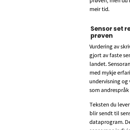
prøven, men du k
meir tid.
Sensor set r
prøven
Vurdering av skr
gjort av faste se
landet. Sensoran
med mykje erfari
undervisning og 
som andrespråk 
Teksten du lever
blir sendt til sen
dataprogram. De