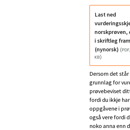
Last ned
vurderingsskj
norskprøven, 
i skriftleg fram
(nynorsk)
(PDF
KB)
Dersom det står 
grunnlag for vur
prøvebeviset dit
fordi du ikkje har
oppgåvene i prø
også vere fordi 
noko anna enn 