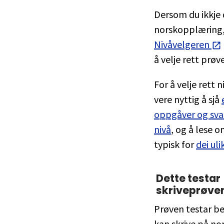
Dersom du ikkje 
norskopplæring
Nivåvelgeren
å velje rett prøve
For å velje rett 
vere nyttig å sjå
oppgåver og svar
nivå
, og å lese 
typisk for
dei uli
Dette testar
skriveprøve
Prøven testar be
kan skrive på nor