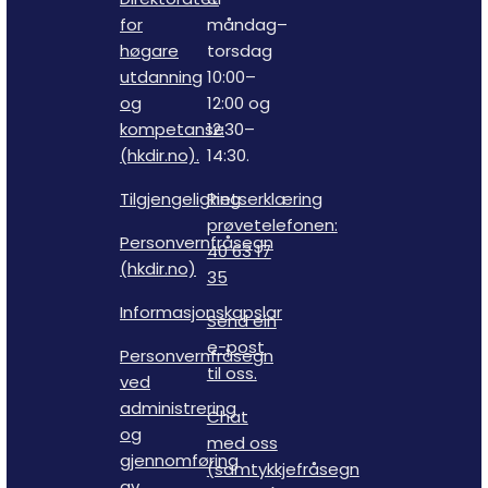
for
måndag–
høgare
torsdag
utdanning
10:00–
og
12:00 og
kompetanse
12:30–
(hkdir.no).
14:30.
Tilgjengelighetserklæring
Ring
prøvetelefonen:
Personvernfråsegn
40 63 17
(hkdir.no)
35
Informasjonskapslar
Send ein
e-post
Personvernfråsegn
til oss.
ved
administrering
Chat
og
med oss
gjennomføring
(samtykkjefråsegn
av