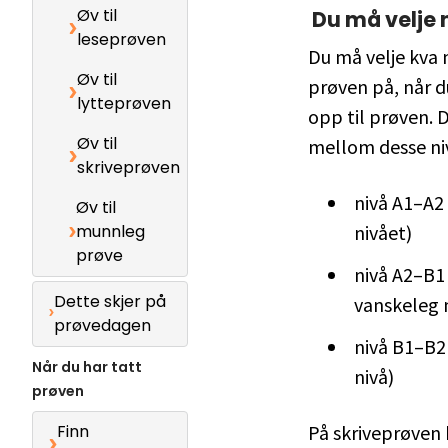
Øv til
Du må velje 
leseprøven
Du må velje kva n
Øv til
prøven på, når 
lytteprøven
opp til prøven. D
Øv til
mellom desse ni
skriveprøven
nivå A1–A2 
Øv til
munnleg
nivået)
prøve
nivå A2–B1
Dette skjer på
vanskeleg 
prøvedagen
nivå B1–B2
Når du har tatt
nivå)
prøven
Finn
På skriveprøven 