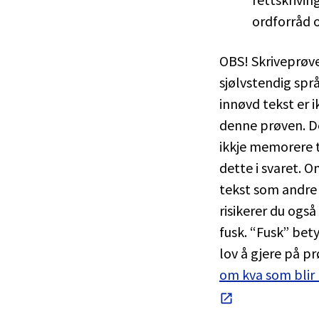
ordforråd 
OBS! Skriveprøve
sjølvstendig spr
innøvd tekst er i
denne prøven. D
ikkje memorere 
dette i svaret. O
tekst som andre 
risikerer du også 
fusk. “Fusk” bety
lov å gjere på p
om kva som blir 