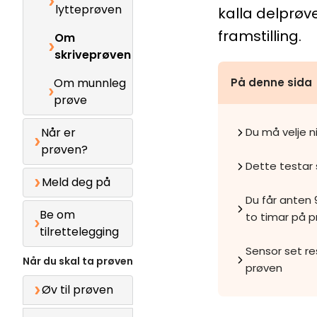
lytteprøven
kalla delprøve 
framstilling.
Om
skriveprøven
Om munnleg
På denne sida
prøve
Når er
Du må velje n
prøven?
Dette testar 
Meld deg på
Du får anten 
Be om
to timar på 
tilrettelegging
Sensor set re
Når du skal ta prøven
prøven
Øv til prøven