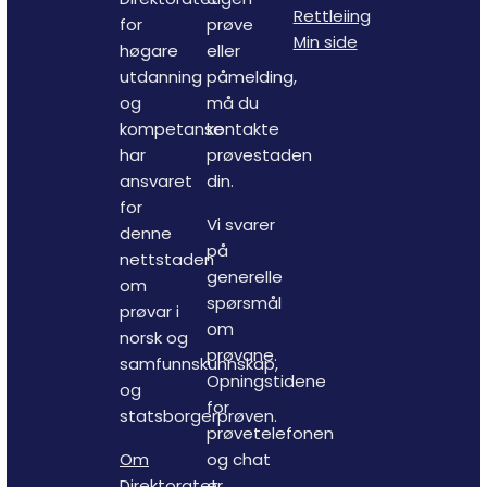
Rettleiing
for
prøve
Min side
høgare
eller
utdanning
påmelding,
og
må du
kompetanse
kontakte
har
prøvestaden
ansvaret
din.
for
Vi svarer
denne
på
nettstaden
generelle
om
spørsmål
prøvar i
om
norsk og
prøvane.
samfunnskunnskap,
Opningstidene
og
for
statsborgerprøven.
prøvetelefonen
Om
og chat
Direktoratet
er