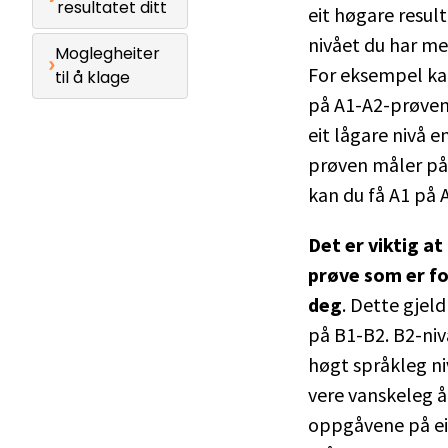
resultatet ditt
eit høgare resul
nivået du har me
Moglegheiter
For eksempel kan
til å klage
på A1-A2-prøven
eit lågare nivå e
prøven måler på
kan du få A1 på 
Det er viktig at 
prøve som er fo
deg
. Dette gjel
på B1-B2. B2-nivå
høgt språkleg ni
vere vanskeleg å
oppgåvene på ei