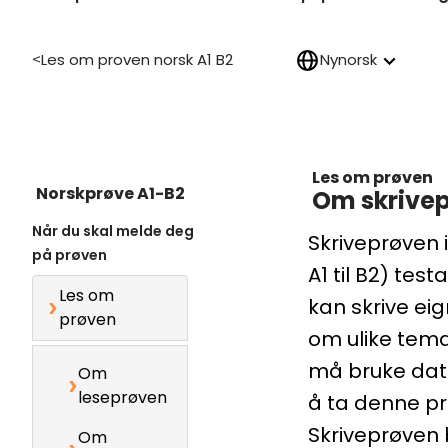
Les om proven norsk A1 B2
Nynorsk
>
Les om prøven
Norskprøve A1-B2
Om skrive
Når du skal melde deg
Skriveprøven i
på prøven
A1 til B2) test
Les om
kan skrive ei
prøven
om ulike tema
må bruke dat
Om
leseprøven
å ta denne pr
Skriveprøven 
Om