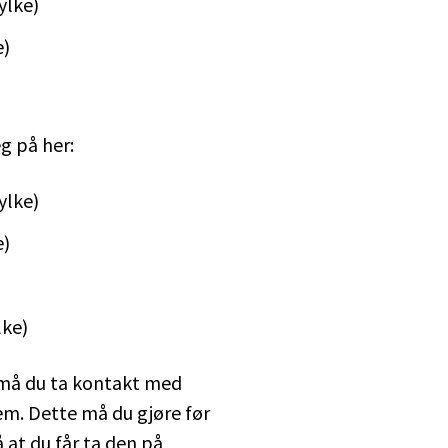
ylke)
e)
g på her:
ylke)
e)
lke)
 må du ta kontakt med
m. Dette må du gjøre før
 at du får ta den på