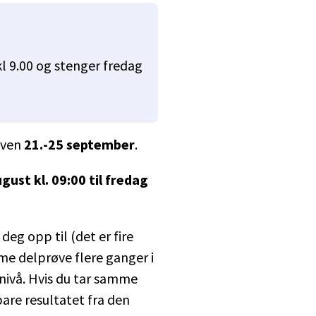
 9.00 og stenger fredag
øven
21.-25 september
.
ust kl. 09:00 til fredag
eg opp til (det er fire
mme delprøve flere ganger i
nivå. Hvis du tar samme
are resultatet fra den