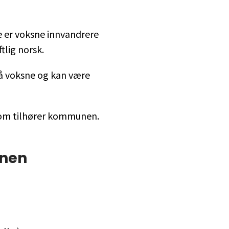
 er voksne innvandrere
tlig norsk.
å voksne og kan være
som tilhører kommunen.
nnen