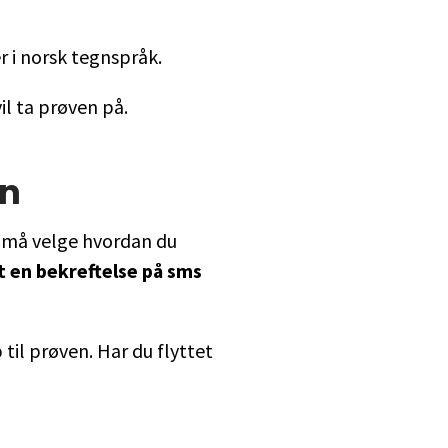
r i norsk tegnspråk.
il ta prøven på.
en
u må velge hvordan du
t en bekreftelse på sms
til prøven. Har du flyttet