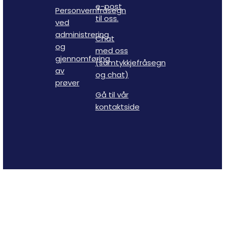
e-post
Personvernfråsegn
til oss.
ved
administrering
Chat
og
med oss
gjennomføring
(samtykkjefråsegn
av
og chat)
prøver
Gå til vår
kontaktside