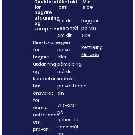
Direktoratet
Kontakt
Min
for
oss
side
høgare
utdanning
Har du
Logg inn
og
spørsmål
på Min
kompetanse
om din
side
Direktoratet
eigen
Rettleiing
for
prøve
Min side
høgare
eller
utdanning
påmelding,
og
må du
kompetanse
kontakte
har
prøvestaden
ansvaret
din.
for
Vi svarer
denne
på
nettstaden
generelle
om
spørsmål
prøvar i
om