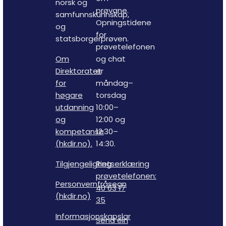
norsk og
prøvane.
samfunnskunnskap,
Opningstidene
og
for
statsborgerprøven.
prøvetelefonen
Om
og chat
Direktoratet
er
for
måndag–
høgare
torsdag
utdanning
10:00–
og
12:00 og
kompetanse
12:30–
(hkdir.no).
14:30.
Tilgjengelighetserklæring
Ring
prøvetelefonen:
Personvernfråsegn
40 63 17
(hkdir.no)
35
Informasjonskapslar
Send ein