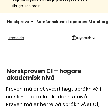
riktige.
Les meir.
Norskprøve
Samfunnskunnskapsprøve
Statsborg
Framsida
Nynorsk
Norskprøven C1 – høgare
akademisk nivå
Prøven måler et svært høgt språknivå i
norsk - ofte kalla akademisk nivå.
Prøven måler berre på språknivået C1,