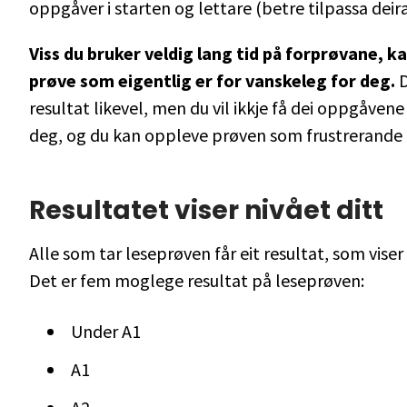
oppgåver i starten og lettare (betre tilpassa deira
Viss du bruker veldig lang tid på forprøvane, k
prøve som eigentlig er for vanskeleg for deg.
D
resultat likevel, men du vil ikkje få dei oppgåvene
deg, og du kan oppleve prøven som frustrerande 
Resultatet viser nivået ditt
Alle som tar leseprøven får eit resultat, som viser 
Det er fem moglege resultat på leseprøven:
Under A1
A1