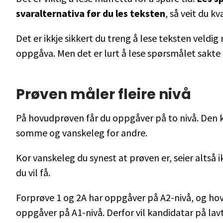
svaralternativa før du les teksten
, så veit du kv
Det er ikkje sikkert du treng å lese teksten veldig
oppgåva. Men det er lurt å lese spørsmålet sakte
Prøven måler fleire nivå
På hovudprøven får du oppgåver på to nivå. Den k
somme og vanskeleg for andre.
Kor vanskeleg du synest at prøven er, seier altså 
du vil få.
Forprøve 1 og 2A har oppgåver på A2-nivå, og ho
oppgåver på A1-nivå. Derfor vil kandidatar på lav