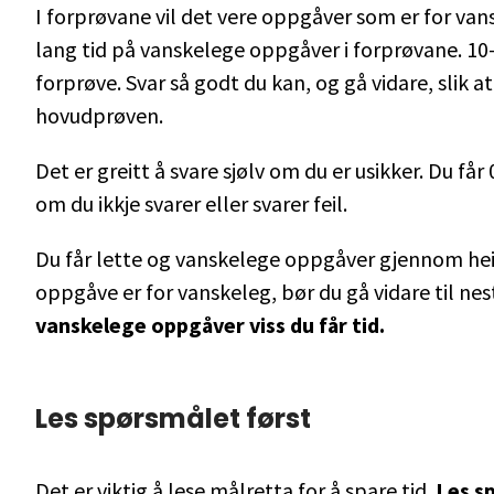
I forprøvane vil det vere oppgåver som er for vans
lang tid på vanskelege oppgåver i forprøvane. 10
forprøve. Svar så godt du kan, og gå vidare, slik at 
hovudprøven.
Det er greitt å svare sjølv om du er usikker. Du f
om du ikkje svarer eller svarer feil.
Du får lette og vanskelege oppgåver gjennom hei
oppgåve er for vanskeleg, bør du gå vidare til nes
vanskelege oppgåver viss du får tid.
Les spørsmålet først
Det er viktig å lese målretta for å spare tid.
Les s