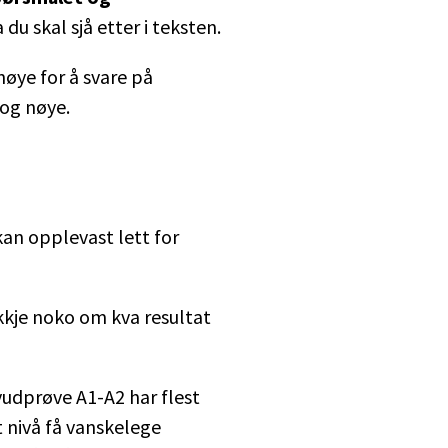
a du skal sjå etter i teksten.
 nøye for å svare på
 og nøye.
an opplevast lett for
ikkje noko om kva resultat
vudprøve A1-A2 har flest
t nivå få vanskelege