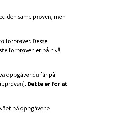
 med den same prøven, men
to forprøver. Desse
ste forprøven er på nivå
kva oppgåver du får på
udprøven).
Dette er for at
Nivået på oppgåvene