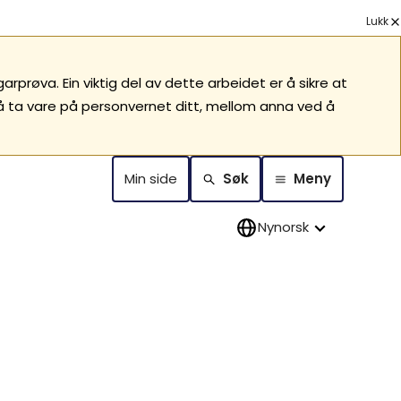
Lukk
prøva. Ein viktig del av dette arbeidet er å sikre at
 å ta vare på personvernet ditt, mellom anna ved å
Min side
Søk
Meny
Nynorsk