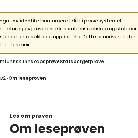
gar av identitetsnummeret ditt i prøvesystemet
nnomføring av prøver i norsk, samfunnskunnskap og statsborgar
ystemet, er korrekte og oppdaterte. Dette er nødvendig for
tige.
Les meir.
mfunnskunnskapsprøve
Statsborgerprøve
 B2
Om leseproven
>
Les om prøven
Om leseprøven