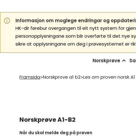
Informasjon om moglege endringar og oppdaterin
HK-dir førebur overgangen til eit nytt system for gje
personopplysningane som blir overførte til det nye s
sikre at opplysningane om deg i prøvesystemet er rik
Norskprøve
Sa
Framsida
Norskprove a1 b2
Les om proven norsk A1
>
>
Norskprøve A1-B2
Når du skal melde deg på prøven