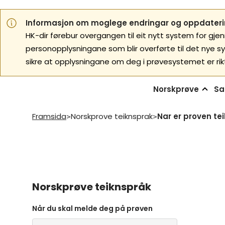
Informasjon om moglege endringar og oppdaterin
HK-dir førebur overgangen til eit nytt system for gje
personopplysningane som blir overførte til det nye s
sikre at opplysningane om deg i prøvesystemet er rik
Norskprøve
Sa
Framsida
Norskprove teiknsprak
Nar er proven te
>
>
Norskprøve teiknspråk
Når du skal melde deg på prøven