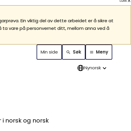
Lukk
prøva. Ein viktig del av dette arbeidet er å sikre at
 å ta vare på personvernet ditt, mellom anna ved å
Min side
Søk
Meny
Nynorsk
 i norsk og norsk