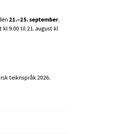
oden
21.–25. september
.
l 9.00 til 21. august kl
orsk teiknspråk 2026.