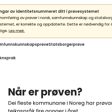
gar av identitetsnummeret ditt i prøvesystemet
nnomføring av prøver i norsk, samfunnskunnskap og statsborgar
ystemet, er korrekte og oppdaterte. Dette er nødvendig for
tige.
Les meir.
mfunnskunnskapsprøve
Statsborgerprøve
iknsprak
Når er prøven?
Dei fleste kommunane i Noreg har prøvar
teiknspråk fire gonger i året.